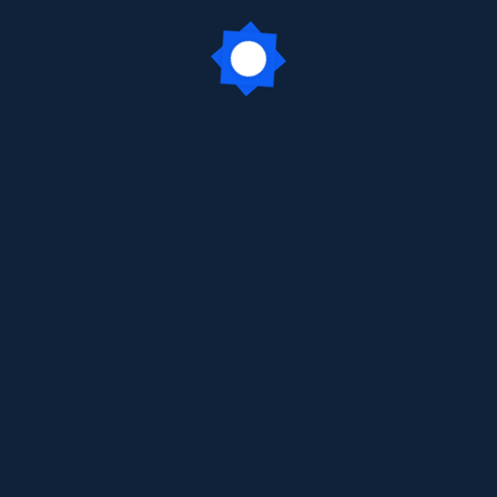
Phot
Tech
Recen